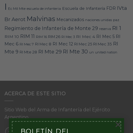
I
IVta
FDR
Escuela de Infantería
Ec Mil Mte
escuela de infanteria
Malvinas
Br Aerot
Mecanizados
naciones unidas
paz
RI 1
Regimiento de Infantería de Monte 29
reserva
RIM 11
RI
RI Mec 5
RIM 10
RI Mec 4
RIM 16
RIM 26
RI Mec 3
RI
Mec 6
RI Mec 12
RI Mec 35
RI Mec 7
RI Mec 8
RI Mec 25
RI Mte 30
Mte 9
RI Mte 29
RI Mte 28
un
united nation
ACERCA DE ESTE SITIO
Sitio Web del Arma de Infantería del Ejército
Argentino
×
BOLETÍN DEL