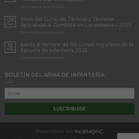
en
Comentarios desactivados
Torneo
de
Inicio del Curso de Tácticas y Técnicas
09
Patrullas
Jun
Aplicativas al Combate en Localidades – 2025
de
en
Comentarios desactivados
Infantería
Inicio
“Inmaculada
del
Concepción”
Salida al terreno de los cursos regulares de la
12
Curso
May
Escuela de Infantería 2025
de
en
Comentarios desactivados
Tácticas
Salida
y
al
Técnicas
terreno
BOLETÍN DEL ARMA DE INFANTERÍA
Aplicativas
de
al
los
Combate
cursos
en
regulares
Localidades
de
–
la
2025
Escuela
de
Infantería
2025
Desarrollado por