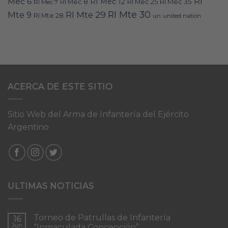
RI
Mec 6
RI Mec 12
RI Mec 35
RI Mec 7
RI Mec 8
RI Mec 25
RI Mte 30
Mte 9
RI Mte 29
RI Mte 28
un
united nation
ACERCA DE ESTE SITIO
Sitio Web del Arma de Infantería del Ejército
Argentino
ULTIMAS NOTICIAS
Torneo de Patrullas de Infantería
16
Jun
“Inmaculada Concepción”