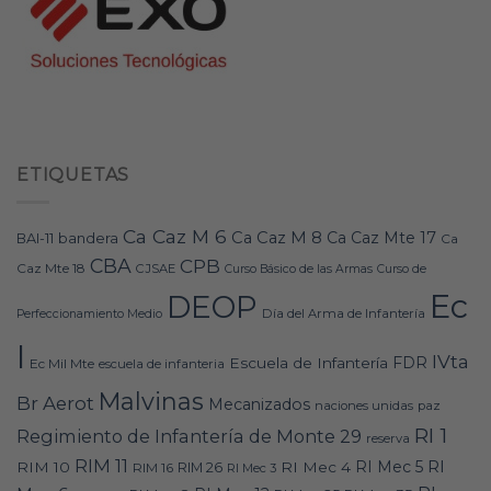
ETIQUETAS
Ca Caz M 6
Ca Caz M 8
Ca Caz Mte 17
bandera
BAI-11
Ca
CBA
CPB
Caz Mte 18
CJSAE
Curso Básico de las Armas
Curso de
Ec
DEOP
Día del Arma de Infantería
Perfeccionamiento Medio
I
IVta
FDR
Escuela de Infantería
Ec Mil Mte
escuela de infanteria
Malvinas
Br Aerot
Mecanizados
naciones unidas
paz
RI 1
Regimiento de Infantería de Monte 29
reserva
RIM 11
RI
RI Mec 5
RIM 10
RI Mec 4
RIM 16
RIM 26
RI Mec 3