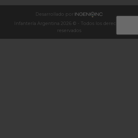
Infantería
2025
Desarrollado por
Infantería Argentina 2026 © - Todos los derechos
reservados