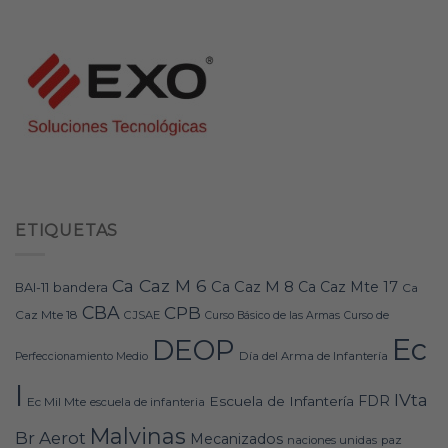
ETIQUETAS
Ca Caz M 6
Ca Caz M 8
Ca Caz Mte 17
bandera
BAI-11
Ca
CBA
CPB
Caz Mte 18
CJSAE
Curso Básico de las Armas
Curso de
Ec
DEOP
Día del Arma de Infantería
Perfeccionamiento Medio
I
IVta
FDR
Escuela de Infantería
Ec Mil Mte
escuela de infanteria
Malvinas
Br Aerot
Mecanizados
naciones unidas
paz