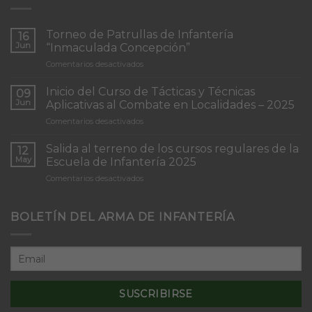
Torneo de Patrullas de Infantería
16
Jun
“Inmaculada Concepción”
en
Comentarios desactivados
Torneo
de
Inicio del Curso de Tácticas y Técnicas
09
Patrullas
Jun
Aplicativas al Combate en Localidades – 2025
de
en
Comentarios desactivados
Infantería
Inicio
“Inmaculada
del
Concepción”
Salida al terreno de los cursos regulares de la
12
Curso
May
Escuela de Infantería 2025
de
en
Comentarios desactivados
Tácticas
Salida
y
al
Técnicas
terreno
BOLETÍN DEL ARMA DE INFANTERÍA
Aplicativas
de
al
los
Combate
cursos
en
regulares
Localidades
de
–
la
2025
Escuela
de