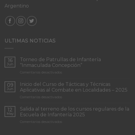
Argentino
ULTIMAS NOTICIAS
Torneo de Patrullas de Infantería
16
Jun
“Inmaculada Concepción”
en
Comentarios desactivados
Torneo
de
Inicio del Curso de Tácticas y Técnicas
09
Patrullas
Jun
Aplicativas al Combate en Localidades – 2025
de
en
Comentarios desactivados
Infantería
Inicio
“Inmaculada
del
Concepción”
Salida al terreno de los cursos regulares de la
12
Curso
May
Escuela de Infantería 2025
de
en
Comentarios desactivados
Tácticas
Salida
y
al
Técnicas