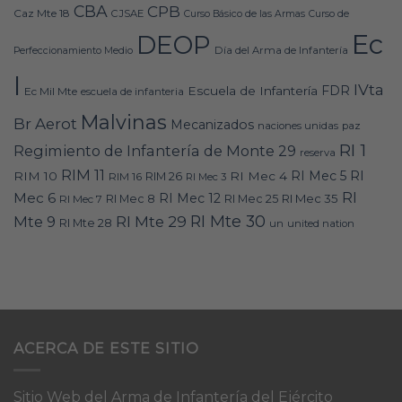
CBA
CPB
Caz Mte 18
CJSAE
Curso Básico de las Armas
Curso de
Ec
DEOP
Día del Arma de Infantería
Perfeccionamiento Medio
I
IVta
FDR
Escuela de Infantería
Ec Mil Mte
escuela de infanteria
Malvinas
Br Aerot
Mecanizados
naciones unidas
paz
RI 1
Regimiento de Infantería de Monte 29
reserva
RIM 11
RI
RI Mec 5
RIM 10
RI Mec 4
RIM 16
RIM 26
RI Mec 3
RI
Mec 6
RI Mec 12
RI Mec 35
RI Mec 7
RI Mec 8
RI Mec 25
RI Mte 30
Mte 9
RI Mte 29
RI Mte 28
un
united nation
ACERCA DE ESTE SITIO
Sitio Web del Arma de Infantería del Ejército