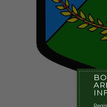
BO
AR
IN
Regis