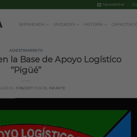
Newsletter
Co
BIENVENIDA
UNIDADES
HISTORIA
CAPACITACI
ADIESTRAMIENTO
en la Base de Apoyo Logístico
“Pigüé”
CADO EL
11/06/2017
POR
EL INFANTE