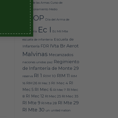
Básico de las Armas
Curso de
Perfeccionamiento Medio
DEOP
 de
Día del Arma de
 de
Ec I
Ec Mil Mte
Infantería
Escuela de
escuela de infanteria
IVta Br Aerot
FDR
Infantería
Malvinas
Mecanizados
Regimiento
naciones unidas
paz
de Infantería de Monte 29
RI 1
RIM 11
RIM 10
RIM
reserva
RI
RI Mec 4
16
RIM 26
RI Mec 3
RI Mec 6
Mec 5
RI Mec 7
RI Mec
RI Mec 12
RI Mec 35
8
RI Mec 25
RI Mte 9
RI Mte 29
RI Mte 28
RI Mte 30
un
united nation