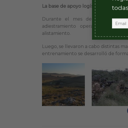
La base de apoyo logístico realizó ejer
todas
Durante el mes de mayo, la Base
adiestramiento operacional que 
alistamiento.
Luego, se llevaron a cabo distintas ma
entrenamiento se desarrolló de forma