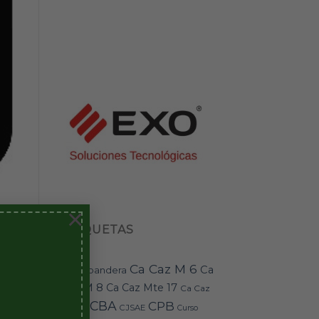
×
ETIQUETAS
Ca Caz M 6
Ca
bandera
BAI-11
Caz M 8
Ca Caz Mte 17
Ca Caz
CBA
CPB
Mte 18
CJSAE
Curso