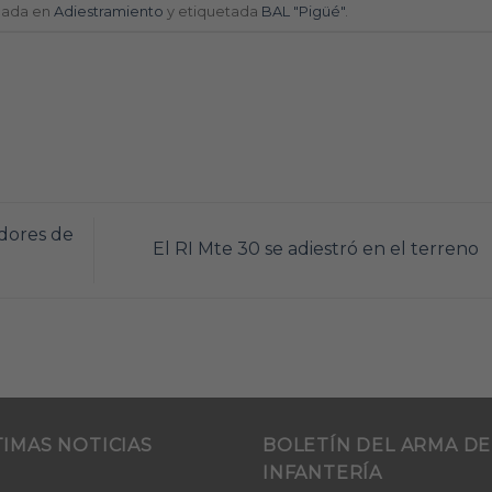
icada en
Adiestramiento
y etiquetada
BAL "Pigüé"
.
dores de
El RI Mte 30 se adiestró en el terreno
TIMAS NOTICIAS
BOLETÍN DEL ARMA DE
INFANTERÍA