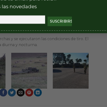
cicios operacionales en el terreno.
 las novedades
 de Apoyo Logístico ejecutó diversas actividades
comenzaron con la práctica de diferentes niveles
rchas y se ejecutaron las condiciones de tiro. El
 diurna y nocturna.