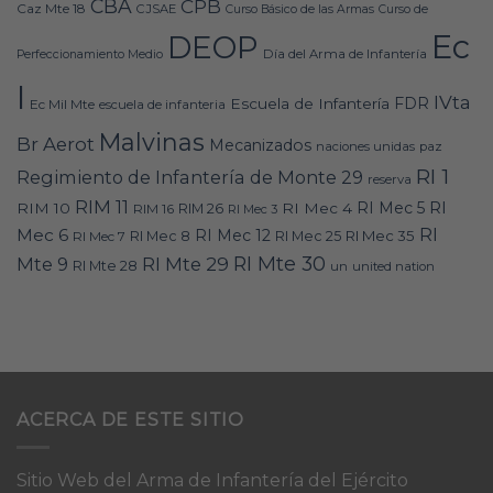
CBA
CPB
Caz Mte 18
CJSAE
Curso Básico de las Armas
Curso de
Ec
DEOP
Día del Arma de Infantería
Perfeccionamiento Medio
I
IVta
FDR
Escuela de Infantería
Ec Mil Mte
escuela de infanteria
Malvinas
Br Aerot
Mecanizados
naciones unidas
paz
RI 1
Regimiento de Infantería de Monte 29
reserva
RIM 11
RI
RI Mec 5
RIM 10
RI Mec 4
RIM 16
RIM 26
RI Mec 3
RI
Mec 6
RI Mec 12
RI Mec 35
RI Mec 7
RI Mec 8
RI Mec 25
RI Mte 30
Mte 9
RI Mte 29
RI Mte 28
un
united nation
ACERCA DE ESTE SITIO
Sitio Web del Arma de Infantería del Ejército