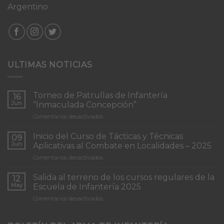
Argentino
ULTIMAS NOTICIAS
Torneo de Patrullas de Infantería
16
Jun
“Inmaculada Concepción”
en
Comentarios desactivados
Torneo
de
Inicio del Curso de Tácticas y Técnicas
09
Patrullas
Jun
Aplicativas al Combate en Localidades – 2025
de
en
Comentarios desactivados
Infantería
Inicio
“Inmaculada
del
Concepción”
Salida al terreno de los cursos regulares de la
12
Curso
May
Escuela de Infantería 2025
de
en
Comentarios desactivados
Tácticas
Salida
y
al
Técnicas
terreno