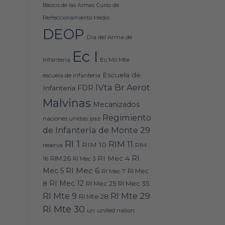
Básico de las Armas
Curso de
Perfeccionamiento Medio
DEOP
Día del Arma de
Ec I
Ec Mil Mte
Infantería
Escuela de
escuela de infanteria
IVta Br Aerot
FDR
Infantería
Malvinas
Mecanizados
Regimiento
naciones unidas
paz
de Infantería de Monte 29
RI 1
RIM 11
RIM 10
RIM
reserva
RI
RI Mec 4
16
RIM 26
RI Mec 3
RI Mec 6
Mec 5
RI Mec 7
RI Mec
RI Mec 12
RI Mec 35
8
RI Mec 25
RI Mte 9
RI Mte 29
RI Mte 28
RI Mte 30
un
united nation