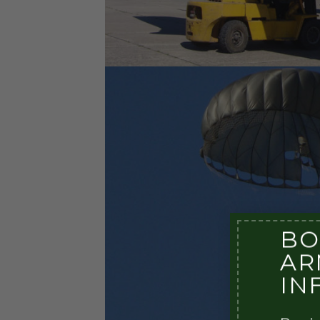
BO
AR
IN