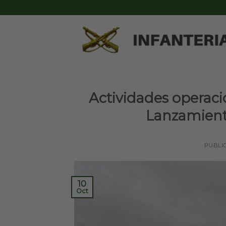
Skip
to
content
Actividades operac
Lanzamiento
PUBLI
10
Oct