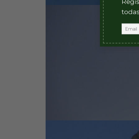
Regis
todas