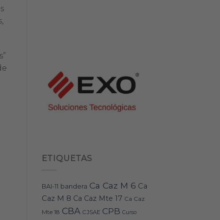
os
,
s”
de
ETIQUETAS
Ca Caz M 6
Ca
bandera
BAI-11
Caz M 8
Ca Caz Mte 17
Ca Caz
CBA
CPB
Mte 18
CJSAE
Curso