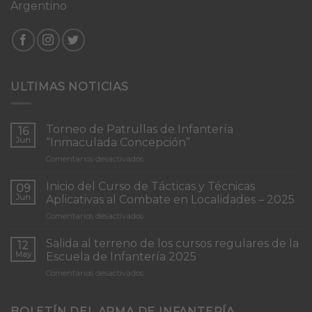
Argentino
ULTIMAS NOTICIAS
Torneo de Patrullas de Infantería
16
Jun
“Inmaculada Concepción”
en
Comentarios desactivados
Torneo
de
Inicio del Curso de Tácticas y Técnicas
09
Patrullas
Jun
Aplicativas al Combate en Localidades – 2025
de
en
Comentarios desactivados
Infantería
Inicio
“Inmaculada
del
Concepción”
Salida al terreno de los cursos regulares de la
12
Curso
May
Escuela de Infantería 2025
de
en
Comentarios desactivados
Tácticas
Salida
y
al
Técnicas
terreno
BOLETÍN DEL ARMA DE INFANTERÍA
Aplicativas