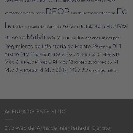
CBA
CPB
Caz Mte 18
CJSAE
Curso Básico de las Armas
Curso de
Ec
DEOP
Día del Arma de Infantería
Perfeccionamiento Medio
I
IVta
FDR
Escuela de Infantería
Ec Mil Mte
escuela de infanteria
Malvinas
Br Aerot
Mecanizados
naciones unidas
paz
RI 1
Regimiento de Infantería de Monte 29
reserva
RIM 11
RI
RI Mec 5
RIM 10
RI Mec 4
RIM 16
RIM 26
RI Mec 3
RI
Mec 6
RI Mec 12
RI Mec 35
RI Mec 7
RI Mec 8
RI Mec 25
RI Mte 30
Mte 9
RI Mte 29
RI Mte 28
un
united nation
ACERCA DE ESTE SITIO
Sitio Web del Arma de Infantería del Ejército