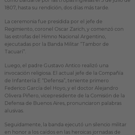
como baluarte por las tropas inglesas el 5 de julio de
1807, hasta su rendición, dos días más tarde.
La ceremonia fue presidida por el jefe de
Regimiento, coronel Oscar Zarich, y comenzó con
las estrofas del Himno Nacional Argentino,
ejecutadas por la Banda Militar “Tambor de
Tacuarí”.
Luego, el padre Gustavo Antico realizó una
invocación religiosa. El actual jefe de la Compañía
de Infantería E “Defensa”, teniente primero
Federico García del Hoyo, y el doctor Alejandro
Olivera Piñero, vicepresidente de la Comisión de la
Defensa de Buenos Aires, pronunciaron palabras
alusivas.
Seguidamente, la banda ejecutó un silencio militar
en honor a los caídos en las heroicas jornadas de