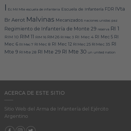
I
IVta
FDR
Escuela de Infantería
Ec Mil Mte
escuela de infanteria
Malvinas
Br Aerot
Mecanizados
naciones unidas
paz
RI 1
Regimiento de Infantería de Monte 29
reserva
RIM 11
RI
RI Mec 5
RIM 10
RI Mec 4
RIM 16
RIM 26
RI Mec 3
RI
Mec 6
RI Mec 12
RI Mec 35
RI Mec 7
RI Mec 8
RI Mec 25
RI Mte 30
Mte 9
RI Mte 29
RI Mte 28
un
united nation
ACERCA DE ESTE SITIO
Sitio Web del Arma de Infantería del Ejército
Argentino