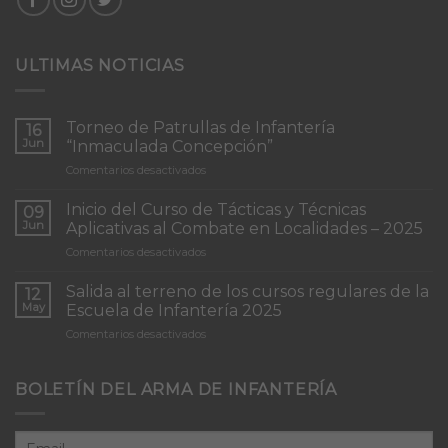
ULTIMAS NOTICIAS
Torneo de Patrullas de Infantería
16
Jun
“Inmaculada Concepción”
en
Comentarios desactivados
Torneo
de
Inicio del Curso de Tácticas y Técnicas
09
Patrullas
Jun
Aplicativas al Combate en Localidades – 2025
de
en
Comentarios desactivados
Infantería
Inicio
“Inmaculada
del
Concepción”
Salida al terreno de los cursos regulares de la
12
Curso
May
Escuela de Infantería 2025
de
en
Comentarios desactivados
Tácticas
Salida
y
al
Técnicas
terreno
BOLETÍN DEL ARMA DE INFANTERÍA
Aplicativas
de
al
los
Combate
cursos
en