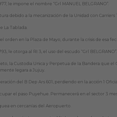
 4977, le impone el nombre “Grl MANUEL BELGRANO”.
ura debido a la mecanización de la Unidad con Carriers T
e La Tablada.
l orden en la Plaza de Mayo, durante la crisis de esa fec
793, le otorga al RI 3, el uso del escudo “Grl BELGRANO”
creto, la Custodia Unica y Perpetua de la Bandera que 
mente legara a Jujuy.
ración del B Dep Ars 601, perdiendo en la acción 1 Oficia
a ocupar el paso Puyehue. Permanecerá en el sector 3 mes
aquea en cercanías del Aeropuerto.