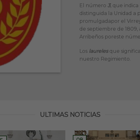
El número
3
, que indic
distinguida la Unidad a p
promulgadapor el Virrey 
de septiembre de 1809, 
Arribeños poreste núme
Los
laureles
que significa
nuestro Regimiento.
ULTIMAS NOTICIAS
08