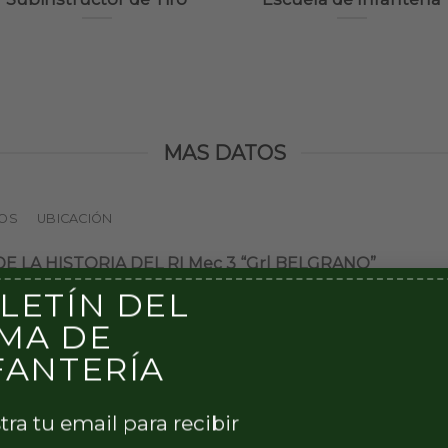
MAS DATOS
TOS
UBICACIÓN
LA HISTORIA DEL RI Mec 3 “Grl BELGRANO”
LETÍN DEL
MA DE
 Arribeños, respondiendo a una Proclama de Santiago de 
FANTERÍA
uista de Buenos Aires, logrando la rendición del Regimie
tra tu email para recibir
rante la jornada.