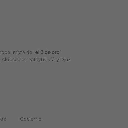
nandoel mote de “
el 3 de oro
”
 Aldecoa en YataytíCorá, y Díaz
 Casa de Gobierno.