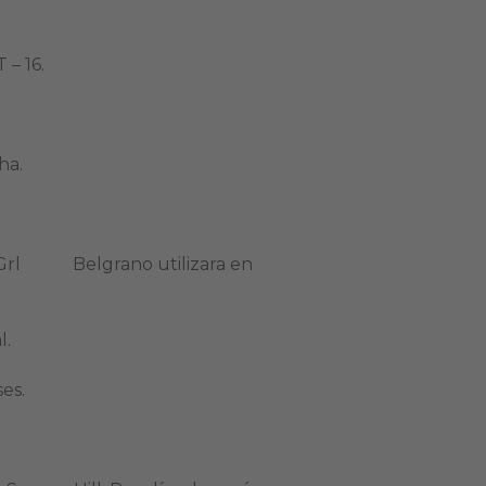
 – 16.
ha.
.
el Grl Belgrano utilizara en
l.
es.