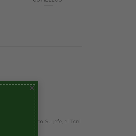
×
Liniers.
nto 88 Británico. Su jefe, el Tcnl