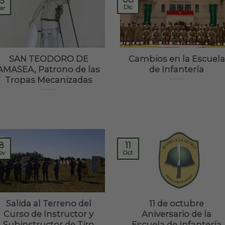
5
Dic
ar
SAN TEODORO DE
Cambios en la Escuela
AMASEA, Patrono de las
de Infantería
Tropas Mecanizadas
8
11
ov
Oct
Salida al Terreno del
11 de octubre
Curso de Instructor y
Aniversario de la
Subinstructor de Tiro
Escuela de Infantería