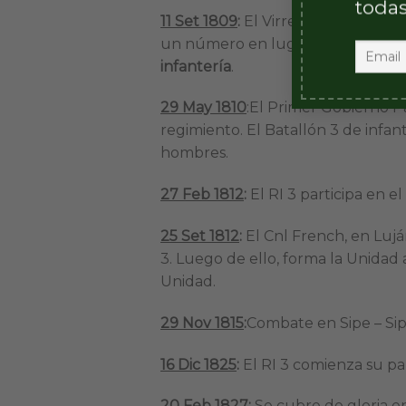
todas
11 Set 1809
:
El Virrey Cisneros, pr
un número en lugar del nombre q
infantería
.
29 May 1810
:El Primer Gobierno Pa
regimiento. El Batallón 3 de infan
hombres.
27 Feb 1812
:
El RI 3 participa en 
25 Set 1812
:
El Cnl French, en Luján
3. Luego de ello, forma la Unidad a
Unidad.
29 Nov 1815
:
Combate en Sipe – Sip
16 Dic 1825
:
El RI 3 comienza su par
20 Feb 1827
:
Se cubre de gloria en