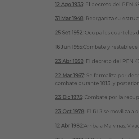
12 Ago 1935
: El decreto del PEN
31 Mar 1948
:
Reorganiza su estruct
25 Set 1952
:
Ocupa los cuarteles d
16 Jun 1955
:Combate y restablece e
23 Abr 1959
: El decreto del PEN 4
22 Mar 1967
: Se formaliza por de
combate durante 1813, y posterior
23 Dic 1975
: Combate por la recupe
23 Oct 1978
: El RI 3 se moviliza 
12 Abr 1982
:
Arriba a Malvinas. Viv