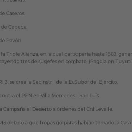
 de Caseros.
a de Cepeda.
 de Pavón
 la Triple Alianza, en la cual participaría hasta 1869, ga
, cayendo tres de susjefes en combate. (Pagola en Tuyutí,
I 3, se crea la SecInstr I de la EcSubof del Ejército.
contra el PEN en Villa Mercedes – San Luis.
a Campaña al Desierto a órdenes del Cnl Levalle.
l RI3 debido a que tropas golpistas habían tomado la