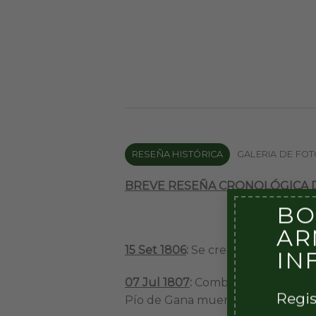
RESEÑA HISTÓRICA
GALERIA DE FO
BREVE RESEÑA CRONOLÓGICA DE 
BO
AR
15 Set 1806
:
Se crea el Batallón de
IN
07 Jul 1807
:
Combate por la reconq
Regis
Pío de Gana muere en combate du