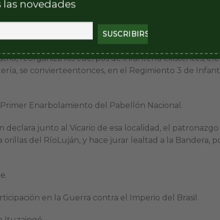
 las novedades
omulga una Providencia reorganizando los cuerpos de la 
ue poseían.El Batallón de Arribeños, pasa a denomina
trio, reorganiza los cuerpos de infantería existentes, el
tería, se convierteentonces, en el Regimiento 3 de Infant
el Primer Enarbolamiento del Pabellón Nacional.
 declara junto al Vicario de esa localidad, el patronazgo
 orillas del RíoLuján, y hace jurar lealtad a la Bandera, po
e.
ticipación en la Guerra contra el Imperio del Brasil.
 Ituzaingó.