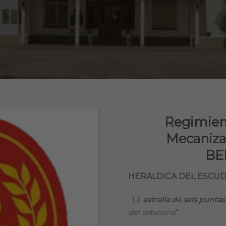
Regimient
Mecaniz
BE
HERALDICA DEL ESCU
La
estrella de seis puntas
del soberano
”.