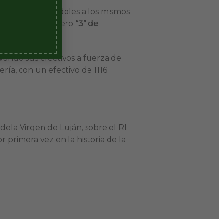
ciudad, asignándoles a los mismos
rse como el número
“3” de
evando sus efectivos a fuerza de
ería, con un efectivo de 1116
 dela Virgen de Luján, sobre el RI
r primera vez en la historia de la