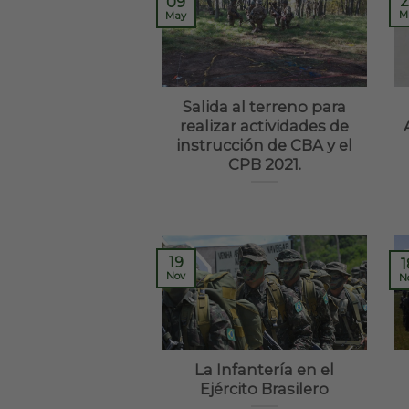
2
09
M
May
Salida al terreno para
realizar actividades de
instrucción de CBA y el
CPB 2021.
19
1
Nov
N
La Infantería en el
Ejército Brasilero