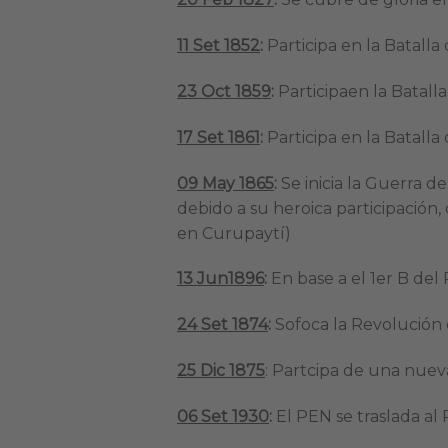
11 Set 1852
:
Participa en la Batalla
23 Oct 1859
:
Participaen la Batall
17 Set 1861
:
Participa en la Batalla
09 May 1865
:
Se inicia la Guerra de
debido a su heroica participación
en Curupaytí)
13 Jun1896
:
En base a el 1er B del R
24 Set 1874
:
Sofoca la Revolución 
25 Dic 1875
: Partcipa de una nuev
06 Set 1930
:
El PEN se traslada a