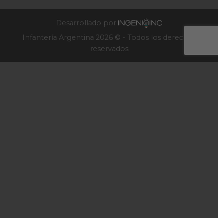
Infantería
2025
Desarrollado por
Infantería Argentina 2026 © - Todos los derechos
reservados
×
BOLETÍN DEL
ARMA DE