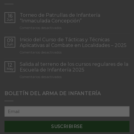
Torneo de Patrullas de Infantería
16
Jun
“Inmaculada Concepción”
en
Comentarios desactivados
Torneo
de
Inicio del Curso de Tácticas y Técnicas
09
Patrullas
Jun
Aplicativas al Combate en Localidades – 2025
de
en
Comentarios desactivados
Infantería
Inicio
“Inmaculada
del
Concepción”
Salida al terreno de los cursos regulares de la
12
Curso
May
Escuela de Infantería 2025
de
en
Comentarios desactivados
Tácticas
Salida
y
al
Técnicas
terreno
BOLETÍN DEL ARMA DE INFANTERÍA
Aplicativas
de
al
los
Combate
cursos
en
regulares
Localidades
de
–
la
2025
Escuela
de