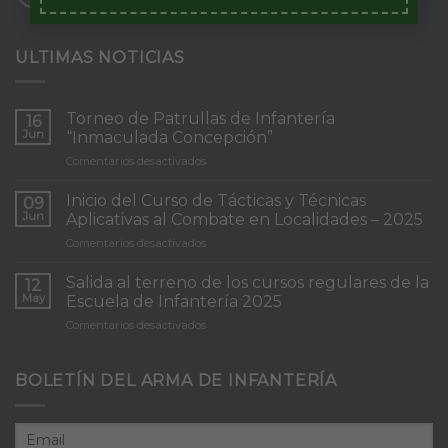
ULTIMAS NOTICIAS
Torneo de Patrullas de Infantería
16
Jun
“Inmaculada Concepción”
en
Comentarios desactivados
Torneo
de
Inicio del Curso de Tácticas y Técnicas
09
Patrullas
Jun
Aplicativas al Combate en Localidades – 2025
de
en
Comentarios desactivados
Infantería
Inicio
“Inmaculada
del
Concepción”
Salida al terreno de los cursos regulares de la
12
Curso
May
Escuela de Infantería 2025
de
en
Comentarios desactivados
Tácticas
Salida
y
al
Técnicas
terreno
BOLETÍN DEL ARMA DE INFANTERÍA
Aplicativas
de
al
los
Combate
cursos
en
regulares
Localidades