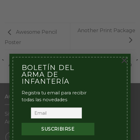
Another Print Package
Awesome Pencil
Poster
×
ANOTHER PRINT PACKAGE
AWESOME PENCIL POSTER
BOLETÍN DEL
ARMA DE
INFANTERÍA
Registra tu email para recibir
ACERCA DE ESTE SITIO
todas las novedades
Sitio Web del Arma de Infantería del Ejército
Argentino