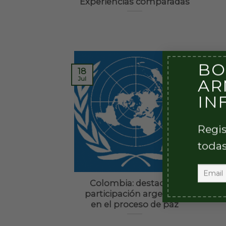
Experiencias comparadas
BO
18
18
Jul
Jul
AR
IN
Regis
todas
Colombia: destacada
In
participación argentina
en el proceso de paz