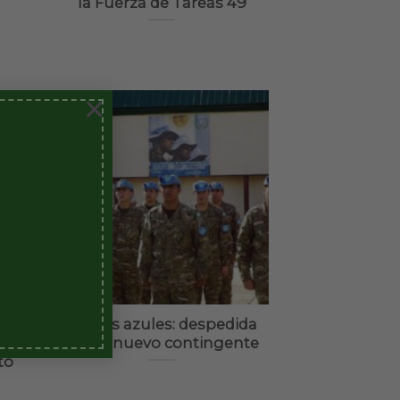
la Fuerza de Tareas 49
×
08
Mar
as
Cascos azules: despedida
de un nuevo contingente
to