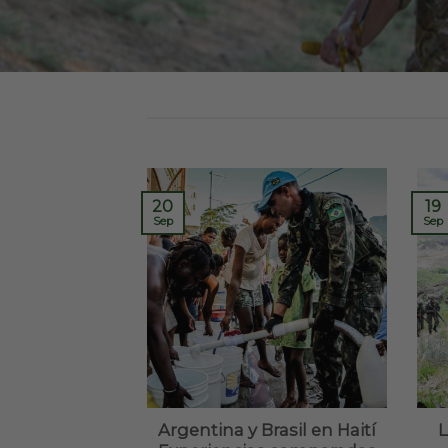
20
19
Sep
Sep
Argentina y Brasil en Haití
L