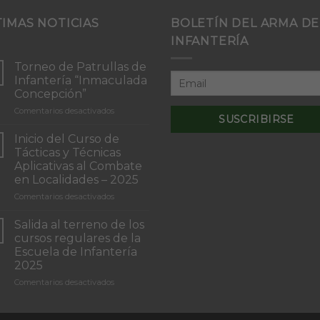
TIMAS NOTICIAS
BOLETÍN DEL ARMA DE
INFANTERÍA
Torneo de Patrullas de
Infantería “Inmaculada
Concepción”
en
Comentarios desactivados
Torneo
de
Inicio del Curso de
Patrullas
Tácticas y Técnicas
de
Aplicativas al Combate
Infantería
en Localidades – 2025
“Inmaculada
Concepción”
en
Comentarios desactivados
Inicio
del
Salida al terreno de los
Curso
cursos regulares de la
de
Escuela de Infantería
Tácticas
2025
y
Técnicas
en
Comentarios desactivados
Aplicativas
Salida
al
al
Combate
terreno